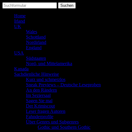
Suchen
nach:
Home
Irland
UK
Wales
Schottland
Nordirland
England
USA
Südstaaten
Nord- und Mittelamerika
Kanada
Sachdienliche Hinweise
Kurz und schmerzlos
Sneak Previews – Deutsche Leseproben
An den Rändern
Im Seziersaal
Sagen Sie mal
Der Krimiscout
Leser fragen Autoren
Fahnderprofile
Über Genres und Subgenres
Gothic und Southern Gothic