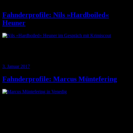
Fahnderprofile: Nils »Hardboiled«
Heuner
In unserer Reihe »Fahnderprofile« stellen wir diesmal Nils
Heuner vor, der in der Krimiszene als Blogger und Rezensent
unterwegs ist. Seine Liebe zum Genre begann mit Kalle Blomquist.
3. Januar 2017
Fahnderprofile: Marcus Müntefering
In unserer Reihe »Fahnderprofile« stellen wir diesmal Marcus
Müntefering vor, der in der Krimiszene als Blogger, Rezensent und
Jurymitglied der KrimiZEIT-Bestenliste bekannt ist. Er stellt die
Gretchenfrage: »Ist Krimi überhaupt ein Genre, hat ein Richard
Price irgendetwas gemein mit Henning Mankell oder Nele
Neuhaus?«