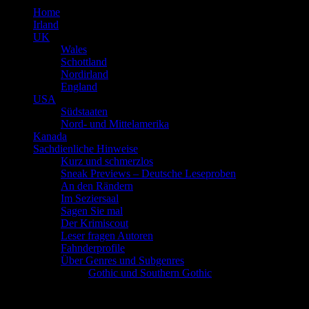
Home
Irland
UK
Wales
Schottland
Nordirland
England
USA
Südstaaten
Nord- und Mittelamerika
Kanada
Sachdienliche Hinweise
Kurz und schmerzlos
Sneak Previews – Deutsche Leseproben
An den Rändern
Im Seziersaal
Sagen Sie mal
Der Krimiscout
Leser fragen Autoren
Fahnderprofile
Über Genres und Subgenres
Gothic und Southern Gothic
Schlagwort
Blogger