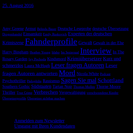
25. August 2016
Krimiscout nach Themen
Amy Greene
Armut
Deutsche Leseprobe
deutsche Übersetzung
Belinda Bauer
Experten der deutschen
Einsamkeit
Drogenhandel
Emily Ruskovich
Fahnderprofile
Krimiszene
Gewalt
Gewalt in der Ehe
Interview
Harry Bingham
In The
Heather Young
Idaho
Im Seziersaal
Krimiübersetzer
Kurz und
Rosary Garden
Kindsmord
Ivy Pochoda
Leser fragen Autoren
Leser
schmerzlos
Laura McHugh
Mord
fragen Autoren antworten
Nicola White
Podcast
Sagen Sie mal
Schottland
Psychothriller
Rassismus
Pädophilie
Südstaaten
Southern Gothic
Tartan Noir
Thorne Moore
Thomas Mullen
Verbrechen
Thriller
Vergewaltigung
True Crime
verschwundene Kinder
Übersetzerprofile
Übersetzer sichtbar machen
Melde dich hier für unseren Newsletter an
Anmelden zum Newsletter
Umgang mit Ihren Kundendaten