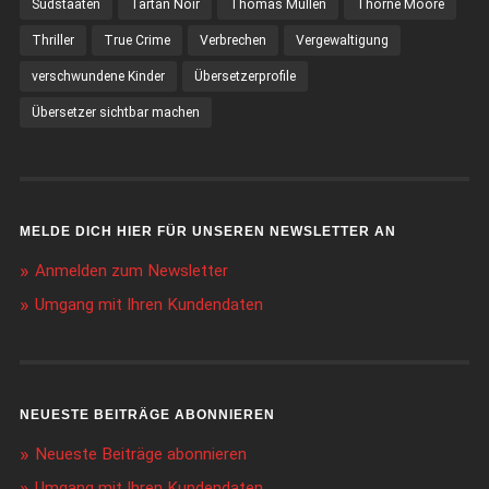
Südstaaten
Tartan Noir
Thomas Mullen
Thorne Moore
Thriller
True Crime
Verbrechen
Vergewaltigung
verschwundene Kinder
Übersetzerprofile
Übersetzer sichtbar machen
MELDE DICH HIER FÜR UNSEREN NEWSLETTER AN
Anmelden zum Newsletter
Umgang mit Ihren Kundendaten
NEUESTE BEITRÄGE ABONNIEREN
Neueste Beiträge abonnieren
Umgang mit Ihren Kundendaten