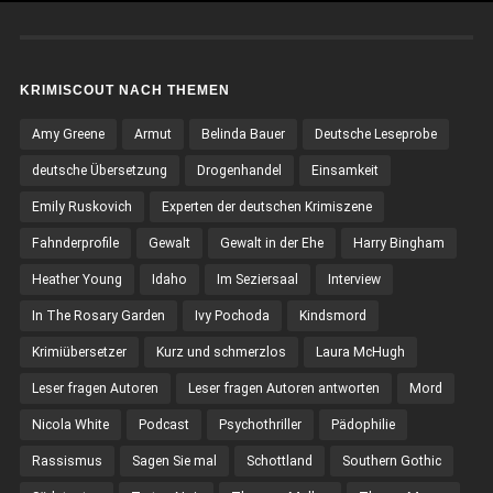
KRIMISCOUT NACH THEMEN
Amy Greene
Armut
Belinda Bauer
Deutsche Leseprobe
deutsche Übersetzung
Drogenhandel
Einsamkeit
Emily Ruskovich
Experten der deutschen Krimiszene
Fahnderprofile
Gewalt
Gewalt in der Ehe
Harry Bingham
Heather Young
Idaho
Im Seziersaal
Interview
In The Rosary Garden
Ivy Pochoda
Kindsmord
Krimiübersetzer
Kurz und schmerzlos
Laura McHugh
Leser fragen Autoren
Leser fragen Autoren antworten
Mord
Nicola White
Podcast
Psychothriller
Pädophilie
Rassismus
Sagen Sie mal
Schottland
Southern Gothic