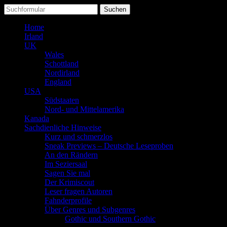
Suchen
nach:
Home
Irland
UK
Wales
Schottland
Nordirland
England
USA
Südstaaten
Nord- und Mittelamerika
Kanada
Sachdienliche Hinweise
Kurz und schmerzlos
Sneak Previews – Deutsche Leseproben
An den Rändern
Im Seziersaal
Sagen Sie mal
Der Krimiscout
Leser fragen Autoren
Fahnderprofile
Über Genres und Subgenres
Gothic und Southern Gothic