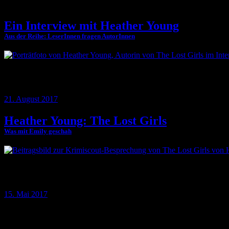
Ein Interview mit Heather Young
Aus der Reihe: LeserInnen fragen AutorInnen
Die amerikanische Autorin Heather Young hat mit »The Lost Girls« ein
Allerheiligstes.
21. August 2017
Heather Young: The Lost Girls
Was mit Emily geschah
Leser, die bei Krimis mit dem inflationär verwendeten Wort »GIRL«
Verständnis. Den Debütroman »The Lost Girls« von Heather Young all
15. Mai 2017
Krimiscout nach Themen