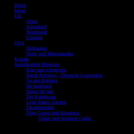
Home
Irland
UK
Wales
Schottland
Nordirland
England
USA
Südstaaten
Nord- und Mittelamerika
Kanada
Sachdienliche Hinweise
Kurz und schmerzlos
Sneak Previews – Deutsche Leseproben
An den Rändern
Im Seziersaal
Sagen Sie mal
Der Krimiscout
Leser fragen Autoren
Fahnderprofile
Über Genres und Subgenres
Gothic und Southern Gothic
Schlagwort
Heather Young