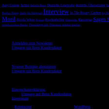
Amy Greene
Armut
Deutsche Leseprobe
deutsche Übersetzung
Belinda Bauer
Dr
Interview
In The Rosary Garden
Heather Young
Idaho
Im Seziersaal
Ivy P
Mord
Sagen S
Nicola White
Psychothriller
Rassismus
Podcast
Pädophilie
verschwundene Kinder
Übersetzerprofile
Übersetzer sichtbar machen
Melde dich hier für unseren Newsletter an
Anmelden zum Newsletter
Umgang mit Ihren Kundendaten
Neueste Beiträge abonnieren
Neueste Beiträge abonnieren
Umgang mit Ihren Kundendaten
Impressum und Datenschutzerklärung
Datenschutzerklärung
Umgang mit Ihren Kundendaten
Impressum
© 2026
Krimiscout
— Diese Website läuft mit
WordPress