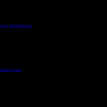
 eindrucksvolles Debüt veröffentlicht. Im Gespräch mit Krimiscout gew
 im Buchtitel Ausschlag bekommen und bei der Erwähnung der Kategor
erdings nur deshalb nicht zu lesen, wäre eine Schande.