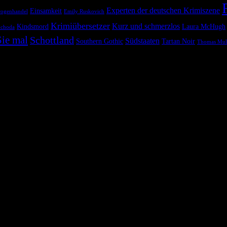
Experten der deutschen Krimiszene
Einsamkeit
ogenhandel
Emily Ruskovich
Krimiübersetzer
Kurz und schmerzlos
Kindsmord
Laura McHugh
ochoda
ie mal
Schottland
Südstaaten
Southern Gothic
Tartan Noir
Thomas Mul