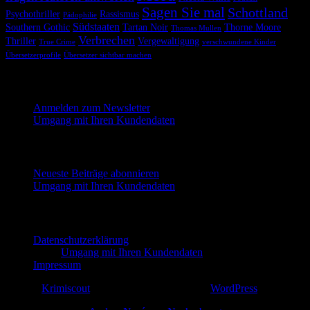
Sagen Sie mal
Schottland
Psychothriller
Rassismus
Pädophilie
Südstaaten
Southern Gothic
Tartan Noir
Thorne Moore
Thomas Mullen
Verbrechen
Thriller
Vergewaltigung
True Crime
verschwundene Kinder
Übersetzerprofile
Übersetzer sichtbar machen
Melde dich hier für unseren Newsletter an
Anmelden zum Newsletter
Umgang mit Ihren Kundendaten
Neueste Beiträge abonnieren
Neueste Beiträge abonnieren
Umgang mit Ihren Kundendaten
Impressum und Datenschutzerklärung
Datenschutzerklärung
Umgang mit Ihren Kundendaten
Impressum
© 2026
Krimiscout
— Diese Website läuft mit
WordPress