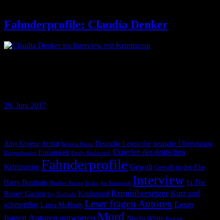
Fahnderprofile: Claudia Denker
Für die allseits beliebte Reihe »Fahnderprofile« hat der
Krimiscout diesmal Claudia Denker von der Buchhandlung
»Hammett« verhört – und Spannendes erfahren. Hier das Ergebnis –
exklusiv für Krimiscout-Leser.
29. Juni 2017
Krimiscout nach Themen
Amy Greene
Armut
Deutsche Leseprobe
deutsche Übersetzung
Belinda Bauer
Experten der deutschen
Einsamkeit
Drogenhandel
Emily Ruskovich
Fahnderprofile
Krimiszene
Gewalt
Gewalt in der Ehe
Interview
Harry Bingham
In The
Heather Young
Idaho
Im Seziersaal
Krimiübersetzer
Kurz und
Rosary Garden
Kindsmord
Ivy Pochoda
Leser fragen Autoren
Leser
schmerzlos
Laura McHugh
Mord
fragen Autoren antworten
Nicola White
Podcast