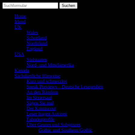
Suchen
nach:
Home
Irland
UK
Wales
Schottland
Nordirland
England
USA
Südstaaten
Nord- und Mittelamerika
Kanada
Sachdienliche Hinweise
Kurz und schmerzlos
Sneak Previews – Deutsche Leseproben
An den Rändern
Im Seziersaal
Sagen Sie mal
Der Krimiscout
Leser fragen Autoren
Fahnderprofile
Über Genres und Subgenres
Gothic und Southern Gothic