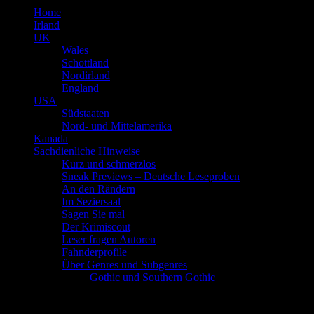
Home
Irland
UK
Wales
Schottland
Nordirland
England
USA
Südstaaten
Nord- und Mittelamerika
Kanada
Sachdienliche Hinweise
Kurz und schmerzlos
Sneak Previews – Deutsche Leseproben
An den Rändern
Im Seziersaal
Sagen Sie mal
Der Krimiscout
Leser fragen Autoren
Fahnderprofile
Über Genres und Subgenres
Gothic und Southern Gothic
Schlagwort
Claudia Denker