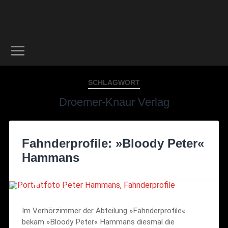
SCHLAGWORT
Droemer-Knaur Verlag
Fahnderprofile: »Bloody Peter«
Hammans
Im Verhörzimmer der Abteilung »Fahnderprofile«
bekam »Bloody Peter« Hammans diesmal die