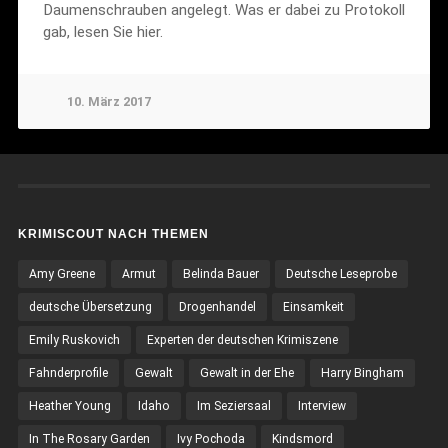
Daumenschrauben angelegt. Was er dabei zu Protokoll
gab, lesen Sie hier.
10. März 2017
KRIMISCOUT NACH THEMEN
Amy Greene
Armut
Belinda Bauer
Deutsche Leseprobe
deutsche Übersetzung
Drogenhandel
Einsamkeit
Emily Ruskovich
Experten der deutschen Krimiszene
Fahnderprofile
Gewalt
Gewalt in der Ehe
Harry Bingham
Heather Young
Idaho
Im Seziersaal
Interview
In The Rosary Garden
Ivy Pochoda
Kindsmord