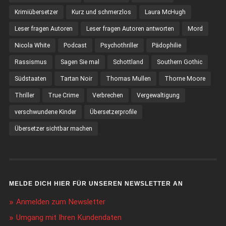
Krimiübersetzer
Kurz und schmerzlos
Laura McHugh
Leser fragen Autoren
Leser fragen Autoren antworten
Mord
Nicola White
Podcast
Psychothriller
Pädophilie
Rassismus
Sagen Sie mal
Schottland
Southern Gothic
Südstaaten
Tartan Noir
Thomas Mullen
Thorne Moore
Thriller
True Crime
Verbrechen
Vergewaltigung
verschwundene Kinder
Übersetzerprofile
Übersetzer sichtbar machen
MELDE DICH HIER FÜR UNSEREN NEWSLETTER AN
Anmelden zum Newsletter
Umgang mit Ihren Kundendaten