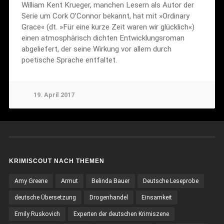
William Kent Krueger, manchen Lesern als Autor der
Serie um Cork O’Connor bekannt, hat mit »Ordinary
Grace« (dt. »Für eine kurze Zeit waren wir glücklich«)
einen atmosphärisch dichten Entwicklungsroman
abgeliefert, der seine Wirkung vor allem durch
poetische Sprache entfaltet.
19. April 2017
KRIMISCOUT NACH THEMEN
Amy Greene
Armut
Belinda Bauer
Deutsche Leseprobe
deutsche Übersetzung
Drogenhandel
Einsamkeit
Emily Ruskovich
Experten der deutschen Krimiszene