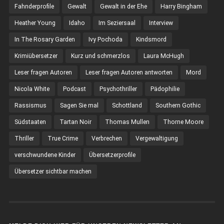
Fahnderprofile
Gewalt
Gewalt in der Ehe
Harry Bingham
Heather Young
Idaho
Im Seziersaal
Interview
In The Rosary Garden
Ivy Pochoda
Kindsmord
Krimiübersetzer
Kurz und schmerzlos
Laura McHugh
Leser fragen Autoren
Leser fragen Autoren antworten
Mord
Nicola White
Podcast
Psychothriller
Pädophilie
Rassismus
Sagen Sie mal
Schottland
Southern Gothic
Südstaaten
Tartan Noir
Thomas Mullen
Thorne Moore
Thriller
True Crime
Verbrechen
Vergewaltigung
verschwundene Kinder
Übersetzerprofile
Übersetzer sichtbar machen