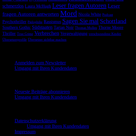
Leser fragen Autoren
Leser
schmerzlos
Laura McHugh
Mord
fragen Autoren antworten
Nicola White
Podcast
Sagen Sie mal
Schottland
Psychothriller
Rassismus
Pädophilie
Südstaaten
Southern Gothic
Tartan Noir
Thorne Moore
Thomas Mullen
Verbrechen
Thriller
Vergewaltigung
True Crime
verschwundene Kinder
Übersetzerprofile
Übersetzer sichtbar machen
Melde dich hier für unseren Newsletter an
Anmelden zum Newsletter
Umgang mit Ihren Kundendaten
Neueste Beiträge abonnieren
Neueste Beiträge abonnieren
Umgang mit Ihren Kundendaten
Impressum und Datenschutzerklärung
Datenschutzerklärung
Umgang mit Ihren Kundendaten
Impressum