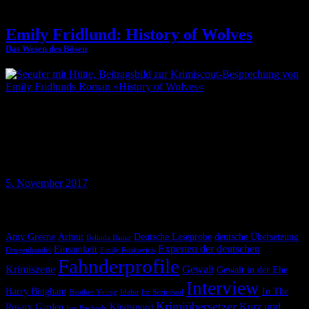
Emily Fridlund: History of Wolves
Das Wesen des Bösen
Emily Fridlunds Debüt »History of Wolves« steht auf der Shortlist
des Booker Prize 2017. Eine komplexe Struktur, eine vielschichtige
Protagonistin und ein zentrales Thema: Das Böse im Menschen.
Hält dieser ambitionierte Roman, was er verspricht? Krimiscout
ermittelt.
5. November 2017
Krimiscout nach Themen
Amy Greene
Armut
Deutsche Leseprobe
deutsche Übersetzung
Belinda Bauer
Experten der deutschen
Einsamkeit
Drogenhandel
Emily Ruskovich
Fahnderprofile
Krimiszene
Gewalt
Gewalt in der Ehe
Interview
Harry Bingham
In The
Heather Young
Idaho
Im Seziersaal
Krimiübersetzer
Kurz und
Rosary Garden
Kindsmord
Ivy Pochoda