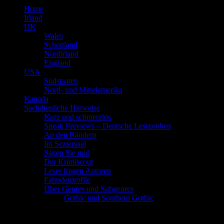
Home
Irland
UK
Wales
Schottland
Nordirland
England
USA
Südstaaten
Nord- und Mittelamerika
Kanada
Sachdienliche Hinweise
Kurz und schmerzlos
Sneak Previews – Deutsche Leseproben
An den Rändern
Im Seziersaal
Sagen Sie mal
Der Krimiscout
Leser fragen Autoren
Fahnderprofile
Über Genres und Subgenres
Gothic und Southern Gothic
Schlagwort
Emily Fridlund