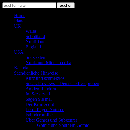
Suchen
nach:
Home
Irland
UK
Wales
Schottland
Nordirland
England
USA
Südstaaten
Nord- und Mittelamerika
Kanada
Sachdienliche Hinweise
Kurz und schmerzlos
Sneak Previews – Deutsche Leseproben
An den Rändern
Im Seziersaal
Sagen Sie mal
Der Krimiscout
Leser fragen Autoren
Fahnderprofile
Über Genres und Subgenres
Gothic und Southern Gothic