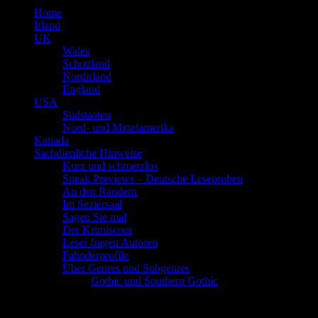
Home
Irland
UK
Wales
Schottland
Nordirland
England
USA
Südstaaten
Nord- und Mittelamerika
Kanada
Sachdienliche Hinweise
Kurz und schmerzlos
Sneak Previews – Deutsche Leseproben
An den Rändern
Im Seziersaal
Sagen Sie mal
Der Krimiscout
Leser fragen Autoren
Fahnderprofile
Über Genres und Subgenres
Gothic und Southern Gothic
Schlagwort
englischsprachige