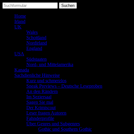
Suchen
nach:
Home
Irland
UK
Wales
Schottland
Nordirland
England
USA
Südstaaten
Nord- und Mittelamerika
Kanada
Sachdienliche Hinweise
Kurz und schmerzlos
Sneak Previews – Deutsche Leseproben
An den Rändern
Im Seziersaal
Sagen Sie mal
Der Krimiscout
Leser fragen Autoren
Fahnderprofile
Über Genres und Subgenres
Gothic und Southern Gothic