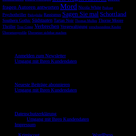
Mord
fragen Autoren antworten
Nicola White
Podcast
Sagen Sie mal
Schottland
Psychothriller
Rassismus
Pädophilie
Südstaaten
Southern Gothic
Tartan Noir
Thorne Moore
Thomas Mullen
Verbrechen
Thriller
Vergewaltigung
True Crime
verschwundene Kinder
Übersetzerprofile
Übersetzer sichtbar machen
Melde dich hier für unseren Newsletter an
Anmelden zum Newsletter
Umgang mit Ihren Kundendaten
Neueste Beiträge abonnieren
Neueste Beiträge abonnieren
Umgang mit Ihren Kundendaten
Impressum und Datenschutzerklärung
Datenschutzerklärung
Umgang mit Ihren Kundendaten
Impressum
© 2026
Krimiscout
— Diese Website läuft mit
WordPress