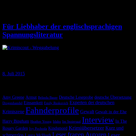
Romane
Für Liebhaber der englischsprachigen
Spannungsliteratur
Wozu noch ein Krimiblog? Wozu weitere Rezensionen? Ist das
Internet nicht voll davon? Ja und nein.
8. Juli 2015
Krimiscout nach Themen
Amy Greene
Armut
Deutsche Leseprobe
deutsche Übersetzung
Belinda Bauer
Experten der deutschen
Einsamkeit
Drogenhandel
Emily Ruskovich
Fahnderprofile
Krimiszene
Gewalt
Gewalt in der Ehe
Interview
Harry Bingham
In The
Heather Young
Idaho
Im Seziersaal
Krimiübersetzer
Kurz und
Rosary Garden
Kindsmord
Ivy Pochoda
Leser fragen Autoren
Leser
schmerzlos
Laura McHugh