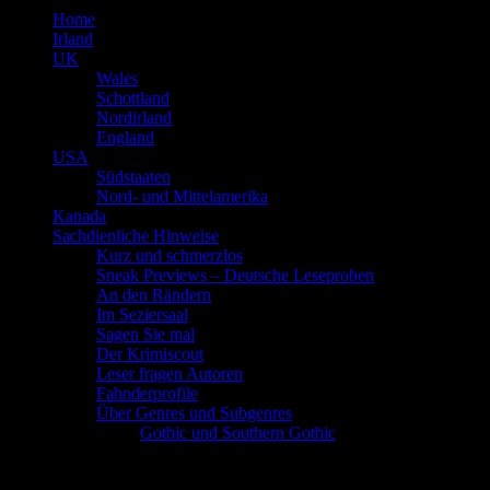
Home
Irland
UK
Wales
Schottland
Nordirland
England
USA
Südstaaten
Nord- und Mittelamerika
Kanada
Sachdienliche Hinweise
Kurz und schmerzlos
Sneak Previews – Deutsche Leseproben
An den Rändern
Im Seziersaal
Sagen Sie mal
Der Krimiscout
Leser fragen Autoren
Fahnderprofile
Über Genres und Subgenres
Gothic und Southern Gothic
Schlagwort
Familientragödie