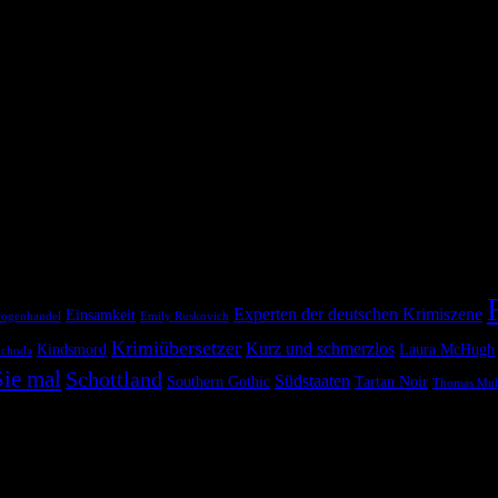
 »The Stopped Heart« der britischen Autorin Julie Myerson. Der Roman
 wie in der Gegenwart.
Experten der deutschen Krimiszene
Einsamkeit
ogenhandel
Emily Ruskovich
Krimiübersetzer
Kurz und schmerzlos
Kindsmord
Laura McHugh
ochoda
ie mal
Schottland
Südstaaten
Southern Gothic
Tartan Noir
Thomas Mul