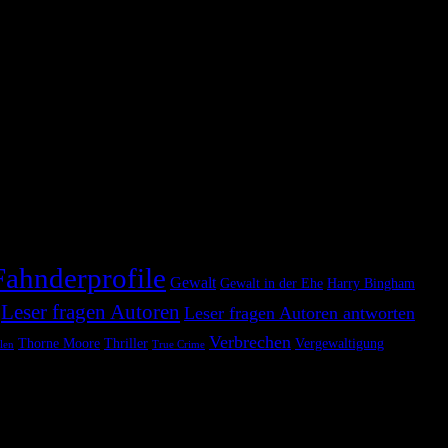
 spielt auf zwei Zeitebenen, die über hundert Jahre auseinander
Fahnderprofile
Gewalt
Gewalt in der Ehe
Harry Bingham
Leser fragen Autoren
Leser fragen Autoren antworten
Verbrechen
Thorne Moore
Thriller
Vergewaltigung
len
True Crime