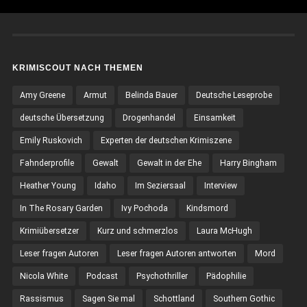
KRIMISCOUT NACH THEMEN
Amy Greene
Armut
Belinda Bauer
Deutsche Leseprobe
deutsche Übersetzung
Drogenhandel
Einsamkeit
Emily Ruskovich
Experten der deutschen Krimiszene
Fahnderprofile
Gewalt
Gewalt in der Ehe
Harry Bingham
Heather Young
Idaho
Im Seziersaal
Interview
In The Rosary Garden
Ivy Pochoda
Kindsmord
Krimiübersetzer
Kurz und schmerzlos
Laura McHugh
Leser fragen Autoren
Leser fragen Autoren antworten
Mord
Nicola White
Podcast
Psychothriller
Pädophilie
Rassismus
Sagen Sie mal
Schottland
Southern Gothic