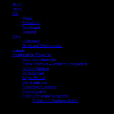
Home
Irland
UK
Wales
Schottland
Nordirland
England
USA
Südstaaten
Nord- und Mittelamerika
Kanada
Sachdienliche Hinweise
Kurz und schmerzlos
Sneak Previews – Deutsche Leseproben
An den Rändern
Im Seziersaal
Sagen Sie mal
Der Krimiscout
Leser fragen Autoren
Fahnderprofile
Über Genres und Subgenres
Gothic und Southern Gothic
Schlagwort
The Mars Room