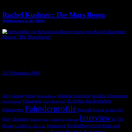
Rachel Kushner: The Mars Room
Willkommen in der Hölle
Sie werden in Ketten gefesselt, in Käfige gesperrt, mit
Elektroschockern in Schach gehalten. In Rachel Kushners Roman
»The Mars Room« ist Leben wertlos, es verendet stumm und bleibt
als toter Fleischhaufen zurück.
22. November 2018
Krimiscout nach Themen
Amy Greene
Armut
Deutsche Leseprobe
deutsche Übersetzung
Belinda Bauer
Experten der deutschen
Einsamkeit
Drogenhandel
Emily Ruskovich
Fahnderprofile
Krimiszene
Gewalt
Gewalt in der Ehe
Interview
Harry Bingham
In The
Heather Young
Idaho
Im Seziersaal
Krimiübersetzer
Kurz und
Rosary Garden
Kindsmord
Ivy Pochoda