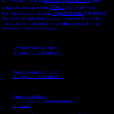
Leser fragen Autoren
Leser
schmerzlos
Laura McHugh
Mord
fragen Autoren antworten
Nicola White
Podcast
Sagen Sie mal
Schottland
Psychothriller
Rassismus
Pädophilie
Südstaaten
Southern Gothic
Tartan Noir
Thorne Moore
Thomas Mullen
Verbrechen
Thriller
Vergewaltigung
True Crime
verschwundene Kinder
Übersetzerprofile
Übersetzer sichtbar machen
Melde dich hier für unseren Newsletter an
Anmelden zum Newsletter
Umgang mit Ihren Kundendaten
Neueste Beiträge abonnieren
Neueste Beiträge abonnieren
Umgang mit Ihren Kundendaten
Impressum und Datenschutzerklärung
Datenschutzerklärung
Umgang mit Ihren Kundendaten
Impressum