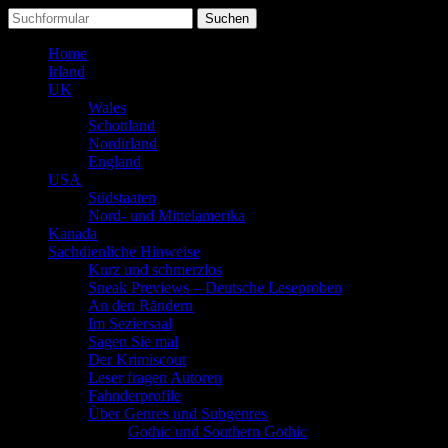
Suchen
nach:
Home
Irland
UK
Wales
Schottland
Nordirland
England
USA
Südstaaten
Nord- und Mittelamerika
Kanada
Sachdienliche Hinweise
Kurz und schmerzlos
Sneak Previews – Deutsche Leseproben
An den Rändern
Im Seziersaal
Sagen Sie mal
Der Krimiscout
Leser fragen Autoren
Fahnderprofile
Über Genres und Subgenres
Gothic und Southern Gothic