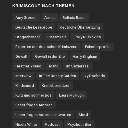
KRIMISCOUT NACH THEMEN
Amy Greene
Armut
Belinda Bauer
Deutsche Leseprobe
deutsche Übersetzung
Drogenhandel
Einsamkeit
Emily Ruskovich
Experten der deutschen Krimiszene
Fahnderprofile
Gewalt
Gewalt in der Ehe
Harry Bingham
Heather Young
Idaho
Im Seziersaal
Interview
In The Rosary Garden
Ivy Pochoda
Kindsmord
Krimiübersetzer
Kurz und schmerzlos
Laura McHugh
Leser fragen Autoren
Leser fragen Autoren antworten
Mord
Nicola White
Podcast
Psychothriller