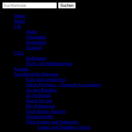
Suchen
nach:
Home
Irland
UK
Wales
Schottland
Nordirland
England
USA
Südstaaten
Nord- und Mittelamerika
Kanada
Sachdienliche Hinweise
Kurz und schmerzlos
Sneak Previews – Deutsche Leseproben
An den Rändern
Im Seziersaal
Sagen Sie mal
Der Krimiscout
Leser fragen Autoren
Fahnderprofile
Über Genres und Subgenres
Gothic und Southern Gothic