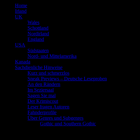
Home
Irland
UK
Wales
Schottland
Nordirland
England
USA
Südstaaten
Nord- und Mittelamerika
Kanada
Sachdienliche Hinweise
Kurz und schmerzlos
Sneak Previews – Deutsche Leseproben
An den Rändern
Im Seziersaal
Sagen Sie mal
Der Krimiscout
Leser fragen Autoren
Fahnderprofile
Über Genres und Subgenres
Gothic und Southern Gothic
Schlagwort
Alan Parks