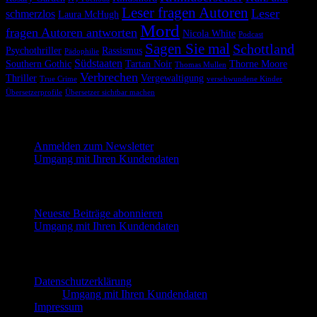
Leser fragen Autoren
Leser
schmerzlos
Laura McHugh
Mord
fragen Autoren antworten
Nicola White
Podcast
Sagen Sie mal
Schottland
Psychothriller
Rassismus
Pädophilie
Südstaaten
Southern Gothic
Tartan Noir
Thorne Moore
Thomas Mullen
Verbrechen
Thriller
Vergewaltigung
True Crime
verschwundene Kinder
Übersetzerprofile
Übersetzer sichtbar machen
Melde dich hier für unseren Newsletter an
Anmelden zum Newsletter
Umgang mit Ihren Kundendaten
Neueste Beiträge abonnieren
Neueste Beiträge abonnieren
Umgang mit Ihren Kundendaten
Impressum und Datenschutzerklärung
Datenschutzerklärung
Umgang mit Ihren Kundendaten
Impressum