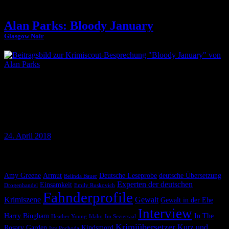
Alan Parks: Bloody January
Glasgow Noir
Wenn man in Schubladen denken möchte, könnte man das Debüt
»Bloody January« von Alan Parks durchaus dem Tartan Noir
zuordnen, diesem Subgenre der schottischen Spannungsliteratur, das
einst durch den unvergesslichen William McIlvanney begründet
wurde.
24. April 2018
Krimiscout nach Themen
Amy Greene
Armut
Deutsche Leseprobe
deutsche Übersetzung
Belinda Bauer
Experten der deutschen
Einsamkeit
Drogenhandel
Emily Ruskovich
Fahnderprofile
Krimiszene
Gewalt
Gewalt in der Ehe
Interview
Harry Bingham
In The
Heather Young
Idaho
Im Seziersaal
Krimiübersetzer
Kurz und
Rosary Garden
Kindsmord
Ivy Pochoda