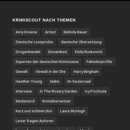
KRIMISCOUT NACH THEMEN
Amy Greene
Armut
Belinda Bauer
Deutsche Leseprobe
deutsche Übersetzung
Drogenhandel
Einsamkeit
Emily Ruskovich
Experten der deutschen Krimiszene
Fahnderprofile
Gewalt
Gewalt in der Ehe
Harry Bingham
Heather Young
Idaho
Im Seziersaal
Interview
In The Rosary Garden
Ivy Pochoda
Kindsmord
Krimiübersetzer
Kurz und schmerzlos
Laura McHugh
Leser fragen Autoren