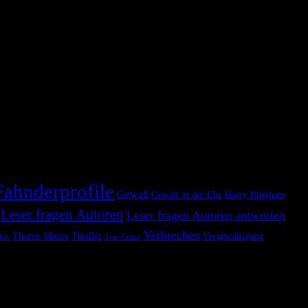
 entwurzelte junge Frau bilden nur einen Teil des erzählerischen
Fahnderprofile
Gewalt
Gewalt in der Ehe
Harry Bingham
Leser fragen Autoren
Leser fragen Autoren antworten
Verbrechen
Thorne Moore
Thriller
Vergewaltigung
len
True Crime