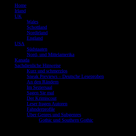
Home
Irland
UK
Wales
Schottland
Nordirland
England
USA
Südstaaten
Nord- und Mittelamerika
Kanada
Sachdienliche Hinweise
Kurz und schmerzlos
Sneak Previews – Deutsche Leseproben
An den Rändern
Im Seziersaal
Sagen Sie mal
Der Krimiscout
Leser fragen Autoren
Fahnderprofile
Über Genres und Subgenres
Gothic und Southern Gothic
Schlagwort
Emily St. John Man