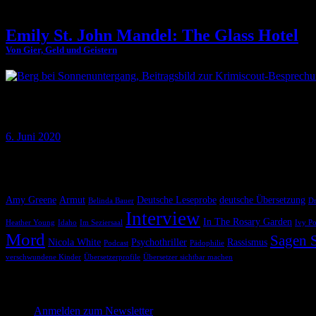
Emily St. John Mandel: The Glass Hotel
Von Gier, Geld und Geistern
Why don’t you swallow broken glass Dieser Satz, ein abgelegenes Luxu
Grundgerüsts für den fünften Roman von Emily St. John Mandel
6. Juni 2020
Krimiscout nach Themen
Amy Greene
Armut
Deutsche Leseprobe
deutsche Übersetzung
Belinda Bauer
Dr
Interview
In The Rosary Garden
Heather Young
Idaho
Im Seziersaal
Ivy P
Mord
Sagen S
Nicola White
Psychothriller
Rassismus
Podcast
Pädophilie
verschwundene Kinder
Übersetzerprofile
Übersetzer sichtbar machen
Melde dich hier für unseren Newsletter an
Anmelden zum Newsletter