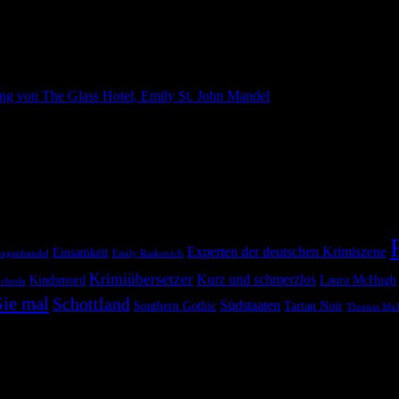
shotel, ein groß angelegter Finanzbetrug, ein Containerschiff und eine
Experten der deutschen Krimiszene
Einsamkeit
ogenhandel
Emily Ruskovich
Krimiübersetzer
Kurz und schmerzlos
Kindsmord
Laura McHugh
ochoda
ie mal
Schottland
Südstaaten
Southern Gothic
Tartan Noir
Thomas Mul