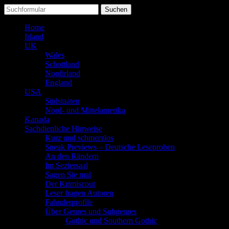
Suchen
nach:
Home
Irland
UK
Wales
Schottland
Nordirland
England
USA
Südstaaten
Nord- und Mittelamerika
Kanada
Sachdienliche Hinweise
Kurz und schmerzlos
Sneak Previews – Deutsche Leseproben
An den Rändern
Im Seziersaal
Sagen Sie mal
Der Krimiscout
Leser fragen Autoren
Fahnderprofile
Über Genres und Subgenres
Gothic und Southern Gothic