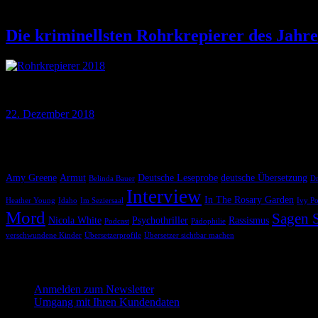
Die kriminellsten Rohrkrepierer des Jahre
Sie kennen das sicher: Draußen stürmt es, der Regen prasselt gegen d
22. Dezember 2018
Krimiscout nach Themen
Amy Greene
Armut
Deutsche Leseprobe
deutsche Übersetzung
Belinda Bauer
Dr
Interview
In The Rosary Garden
Heather Young
Idaho
Im Seziersaal
Ivy P
Mord
Sagen S
Nicola White
Psychothriller
Rassismus
Podcast
Pädophilie
verschwundene Kinder
Übersetzerprofile
Übersetzer sichtbar machen
Melde dich hier für unseren Newsletter an
Anmelden zum Newsletter
Umgang mit Ihren Kundendaten