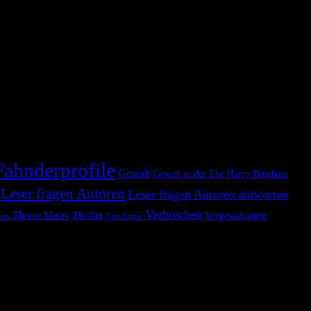
 die Couch zu verziehen.
Fahnderprofile
Gewalt
Gewalt in der Ehe
Harry Bingham
Leser fragen Autoren
Leser fragen Autoren antworten
Verbrechen
Thorne Moore
Thriller
Vergewaltigung
len
True Crime