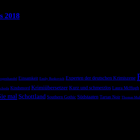
s 2018
ie Scheiben. Was gibt es Schöneres, als sich mit einem guten Krimi auf
Experten der deutschen Krimiszene
Einsamkeit
ogenhandel
Emily Ruskovich
Krimiübersetzer
Kurz und schmerzlos
Kindsmord
Laura McHugh
ochoda
ie mal
Schottland
Südstaaten
Southern Gothic
Tartan Noir
Thomas Mul