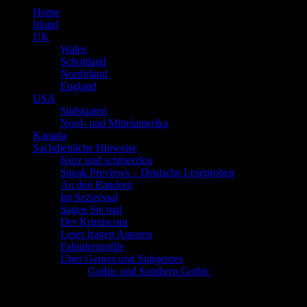
Home
Irland
UK
Wales
Schottland
Nordirland
England
USA
Südstaaten
Nord- und Mittelamerika
Kanada
Sachdienliche Hinweise
Kurz und schmerzlos
Sneak Previews – Deutsche Leseproben
An den Rändern
Im Seziersaal
Sagen Sie mal
Der Krimiscout
Leser fragen Autoren
Fahnderprofile
Über Genres und Subgenres
Gothic und Southern Gothic
Schlagwort
Jahresrückblick 20