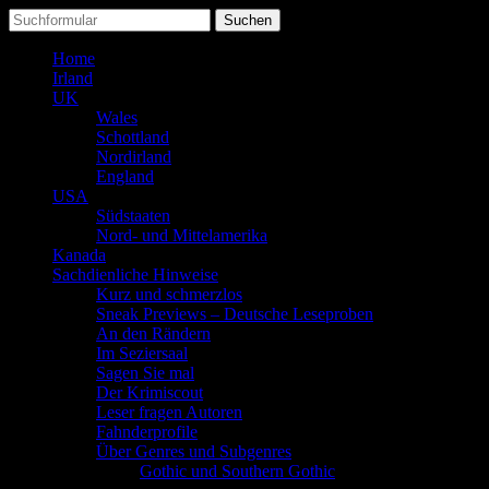
Suchen
nach:
Home
Irland
UK
Wales
Schottland
Nordirland
England
USA
Südstaaten
Nord- und Mittelamerika
Kanada
Sachdienliche Hinweise
Kurz und schmerzlos
Sneak Previews – Deutsche Leseproben
An den Rändern
Im Seziersaal
Sagen Sie mal
Der Krimiscout
Leser fragen Autoren
Fahnderprofile
Über Genres und Subgenres
Gothic und Southern Gothic