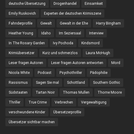
deutsche Übersetzung
Drogenhandel
Einsamkeit
Emily Ruskovich
Experten der deutschen Krimiszene
Fahnderprofile
Gewalt
Gewalt in der Ehe
Harry Bingham
Heather Young
Idaho
Im Seziersaal
Interview
In The Rosary Garden
Ivy Pochoda
Kindsmord
Krimiübersetzer
Kurz und schmerzlos
Laura McHugh
Leser fragen Autoren
Leser fragen Autoren antworten
Mord
Nicola White
Podcast
Psychothriller
Pädophilie
Rassismus
Sagen Sie mal
Schottland
Southern Gothic
Südstaaten
Tartan Noir
Thomas Mullen
Thorne Moore
Thriller
True Crime
Verbrechen
Vergewaltigung
verschwundene Kinder
Übersetzerprofile
Übersetzer sichtbar machen