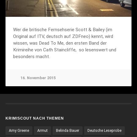
Wer die britische Fernsehserie Scott & Bailey (im
Original auf ITV, deutsch auf ZDFneo) kennt, wird
wissen, was Dead To Me, den ersten Band der
Krimireihe von Cath Staincliffe, so lesenswert und
besonders macht.
16. November 2015
KRIMISCOUT NACH THEMEN
Amy Greene
Armut
Belinda Bauer
Deutsche Leseprobe