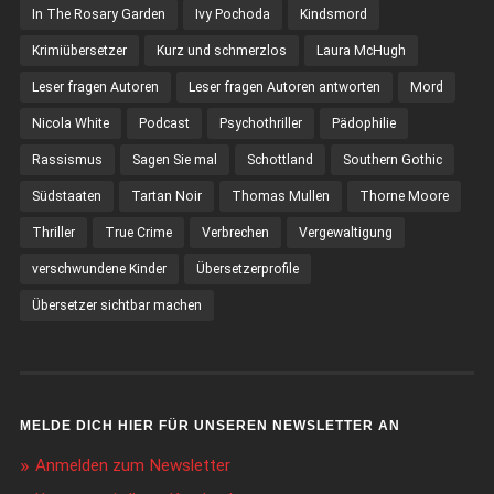
In The Rosary Garden
Ivy Pochoda
Kindsmord
Krimiübersetzer
Kurz und schmerzlos
Laura McHugh
Leser fragen Autoren
Leser fragen Autoren antworten
Mord
Nicola White
Podcast
Psychothriller
Pädophilie
Rassismus
Sagen Sie mal
Schottland
Southern Gothic
Südstaaten
Tartan Noir
Thomas Mullen
Thorne Moore
Thriller
True Crime
Verbrechen
Vergewaltigung
verschwundene Kinder
Übersetzerprofile
Übersetzer sichtbar machen
MELDE DICH HIER FÜR UNSEREN NEWSLETTER AN
Anmelden zum Newsletter