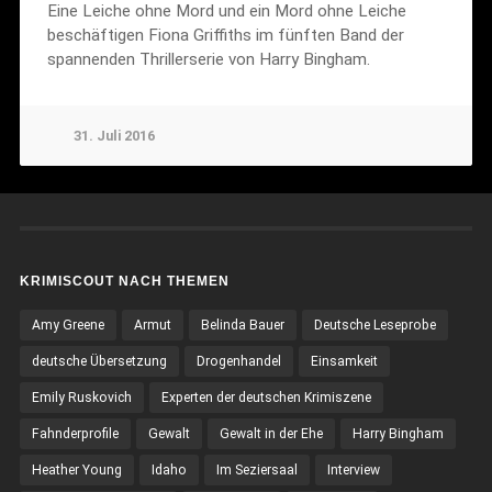
Eine Leiche ohne Mord und ein Mord ohne Leiche
beschäftigen Fiona Griffiths im fünften Band der
spannenden Thrillerserie von Harry Bingham.
31. Juli 2016
KRIMISCOUT NACH THEMEN
Amy Greene
Armut
Belinda Bauer
Deutsche Leseprobe
deutsche Übersetzung
Drogenhandel
Einsamkeit
Emily Ruskovich
Experten der deutschen Krimiszene
Fahnderprofile
Gewalt
Gewalt in der Ehe
Harry Bingham
Heather Young
Idaho
Im Seziersaal
Interview