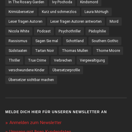
In The Rosary Garden
Ivy Pochoda
Kindsmord
Krimiübersetzer
Kurz und schmerzlos
Laura McHugh
Leser fragen Autoren
Leser fragen Autoren antworten
Mord
Nicola White
Podcast
Psychothriller
Pädophilie
Rassismus
Sagen Sie mal
Schottland
Southern Gothic
Südstaaten
Tartan Noir
Thomas Mullen
Thorne Moore
Thriller
True Crime
Verbrechen
Vergewaltigung
verschwundene Kinder
Übersetzerprofile
Übersetzer sichtbar machen
MELDE DICH HIER FÜR UNSEREN NEWSLETTER AN
Anmelden zum Newsletter
Umgang mit Ihren Kundendaten