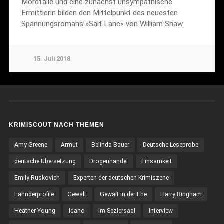
Mordfälle und eine zunächst unsympathische
Ermittlerin bilden den Mittelpunkt des neuesten
Spannungsromans »Salt Lane« von William Shaw.
15. Juli 2018
KRIMISCOUT NACH THEMEN
Amy Greene
Armut
Belinda Bauer
Deutsche Leseprobe
deutsche Übersetzung
Drogenhandel
Einsamkeit
Emily Ruskovich
Experten der deutschen Krimiszene
Fahnderprofile
Gewalt
Gewalt in der Ehe
Harry Bingham
Heather Young
Idaho
Im Seziersaal
Interview