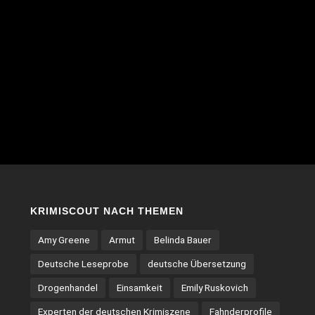
KRIMISCOUT NACH THEMEN
Amy Greene
Armut
Belinda Bauer
Deutsche Leseprobe
deutsche Übersetzung
Drogenhandel
Einsamkeit
Emily Ruskovich
Experten der deutschen Krimiszene
Fahnderprofile