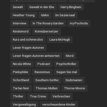
Gewalt
Gewalt in der Ehe
Harry Bingham
Heather Young
Idaho
Im Seziersaal
Interview
In The Rosary Garden
Ivy Pochoda
Kindsmord
Krimiübersetzer
Kurz und schmerzlos
Laura McHugh
Leser fragen Autoren
Leser fragen Autoren antworten
Mord
Nicola White
Podcast
Psychothriller
Pädophilie
Rassismus
Sagen Sie mal
Schottland
Southern Gothic
Südstaaten
Tartan Noir
Thomas Mullen
Thorne Moore
Thriller
True Crime
Verbrechen
Vergewaltigung
verschwundene Kinder