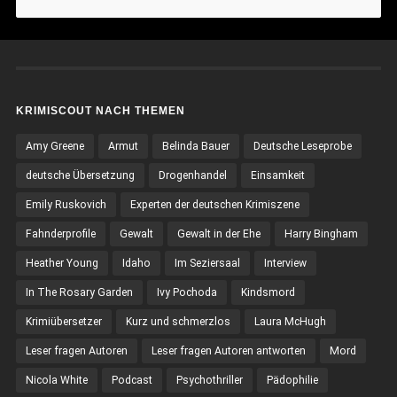
KRIMISCOUT NACH THEMEN
Amy Greene
Armut
Belinda Bauer
Deutsche Leseprobe
deutsche Übersetzung
Drogenhandel
Einsamkeit
Emily Ruskovich
Experten der deutschen Krimiszene
Fahnderprofile
Gewalt
Gewalt in der Ehe
Harry Bingham
Heather Young
Idaho
Im Seziersaal
Interview
In The Rosary Garden
Ivy Pochoda
Kindsmord
Krimiübersetzer
Kurz und schmerzlos
Laura McHugh
Leser fragen Autoren
Leser fragen Autoren antworten
Mord
Nicola White
Podcast
Psychothriller
Pädophilie