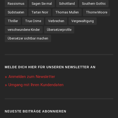
Rassismus
Sagen Sie mal
Schottland
Southern Gothic
Südstaaten
Tartan Noir
Thomas Mullen
Thorne Moore
Thriller
True Crime
Verbrechen
Vergewaltigung
verschwundene Kinder
Übersetzerprofile
Übersetzer sichtbar machen
MELDE DICH HIER FÜR UNSEREN NEWSLETTER AN
Anmelden zum Newsletter
Umgang mit Ihren Kundendaten
NEUESTE BEITRÄGE ABONNIEREN