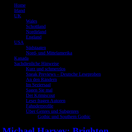
Home
Irland
UK
Wales
Schottland
Nordirland
England
USA
Südstaaten
Nord- und Mittelamerika
Kanada
Sachdienliche Hinweise
Kurz und schmerzlos
Sneak Previews – Deutsche Leseproben
An den Rändern
Im Seziersaal
Sagen Sie mal
Der Krimiscout
Leser fragen Autoren
Fahnderprofile
Über Genres und Subgenres
Gothic und Southern Gothic
Michael Harvey: Brighton