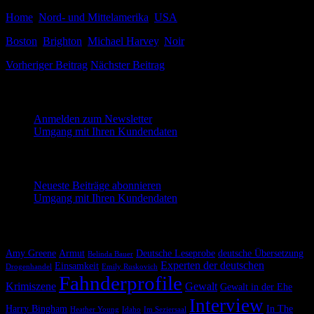
Home
,
Nord- und Mittelamerika
,
USA
Boston
,
Brighton
,
Michael Harvey
,
Noir
Vorheriger Beitrag
Nächster Beitrag
Melde dich für unseren Newsletter an
Anmelden zum Newsletter
Umgang mit Ihren Kundendaten
Neueste Beiträge abonnieren
Neueste Beiträge abonnieren
Umgang mit Ihren Kundendaten
Krimiscout nach Themen
Amy Greene
Armut
Deutsche Leseprobe
deutsche Übersetzung
Belinda Bauer
Experten der deutschen
Einsamkeit
Drogenhandel
Emily Ruskovich
Fahnderprofile
Krimiszene
Gewalt
Gewalt in der Ehe
Interview
Harry Bingham
In The
Heather Young
Idaho
Im Seziersaal