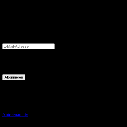
Blog via E-Mail abonnieren
Gib deine E-Mail-Adresse an, um diesen Blog zu abonnieren und
Benachrichtigungen über neue Beiträge via E-Mail zu erhalten.
Schließe dich 14 anderen Abonnenten an
E-
Mail-
Adresse
Krimiscout
Autorenarchiv
5. September 2016