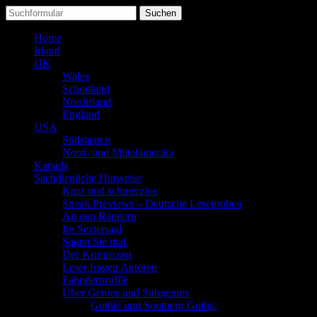
Suchen
nach:
Home
Irland
UK
Wales
Schottland
Nordirland
England
USA
Südstaaten
Nord- und Mittelamerika
Kanada
Sachdienliche Hinweise
Kurz und schmerzlos
Sneak Previews – Deutsche Leseproben
An den Rändern
Im Seziersaal
Sagen Sie mal
Der Krimiscout
Leser fragen Autoren
Fahnderprofile
Über Genres und Subgenres
Gothic und Southern Gothic