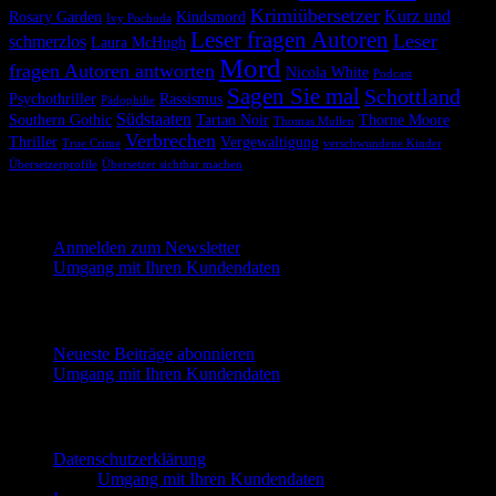
Krimiübersetzer
Kurz und
Rosary Garden
Kindsmord
Ivy Pochoda
Leser fragen Autoren
Leser
schmerzlos
Laura McHugh
Mord
fragen Autoren antworten
Nicola White
Podcast
Sagen Sie mal
Schottland
Psychothriller
Rassismus
Pädophilie
Südstaaten
Southern Gothic
Tartan Noir
Thorne Moore
Thomas Mullen
Verbrechen
Thriller
Vergewaltigung
True Crime
verschwundene Kinder
Übersetzerprofile
Übersetzer sichtbar machen
Melde dich hier für unseren Newsletter an
Anmelden zum Newsletter
Umgang mit Ihren Kundendaten
Neueste Beiträge abonnieren
Neueste Beiträge abonnieren
Umgang mit Ihren Kundendaten
Impressum und Datenschutzerklärung
Datenschutzerklärung
Umgang mit Ihren Kundendaten