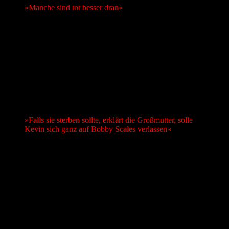
»Manche sind tot besser dran«
Bobby und Kevin wachsen im Bostoner Viertel Brighton auf, das
fest in der Hand irischer Einwanderer und von Gewalt, Verbrechen,
Drogen geprägt ist. Kevins Vater terrorisiert seine Familie mit
unberechenbarer Grausamkeit, die Mutter hat sich in ihr tristes
Schicksal gefügt, während die Kinder – Kevin und seine
beiden Schwestern Bridget und Colleen – eigene Strategien
entwickeln müssen, um mit dem täglichen Terror umzugehen.
Es begann mit einem Mord
»Falls sie sterben sollte, erklärt die Großmutter, solle
Kevin sich ganz auf Bobby Scales verlassen«
Einzig die im Obergeschoss des Familienhauses wohnende
Großmutter Mary Burke schenkt Kevin liebevolle Zuwendung.
Aus ihrem Büro im Gartenhaus heraus leitet sie ein
Taxiunternehmen und lässt sich scheinbar von nichts und
niemandem unterkriegen. Für sie steht fest, dass ihr Enkel, ein
talentierter Baseballspieler, »was Besonderes« und zu Größerem
bestimmt ist. Falls sie sterben sollte, erklärt ihm die Großmutter, solle
Kevin sich ganz auf Bobby Scales verlassen. Der in einem
Pflegeheim aufgewachsene Scales sieht in Mary Burke so etwas wie