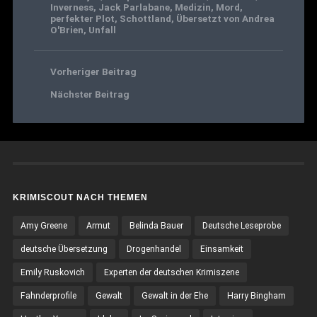
Inverness
,
Jack Parlabane
,
Medizin
,
Mord
,
perfekter Plot
,
Schottland
,
Übersetzt von Andrea
O'Brien
,
Unfall
Vorheriger Beitrag
Nächster Beitrag
KRIMISCOUT NACH THEMEN
Amy Greene
Armut
Belinda Bauer
Deutsche Leseprobe
deutsche Übersetzung
Drogenhandel
Einsamkeit
Emily Ruskovich
Experten der deutschen Krimiszene
Fahnderprofile
Gewalt
Gewalt in der Ehe
Harry Bingham