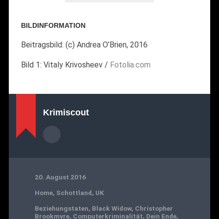
BILDINFORMATION
Beitragsbild: (c) Andrea O’Brien, 2016
Bild 1: Vitaly Krivosheev /
Fotolia.com
Krimiscout
20. August 2016
Home
,
Schottland
,
UK
Beziehungstaten
,
Black Widow
,
Christopher
Brookmyre
,
Computerkriminalität
,
Dein Ende
,