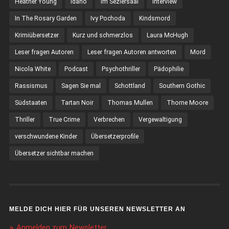
Heather Young
Idaho
Im Seziersaal
Interview
In The Rosary Garden
Ivy Pochoda
Kindsmord
Krimiübersetzer
Kurz und schmerzlos
Laura McHugh
Leser fragen Autoren
Leser fragen Autoren antworten
Mord
Nicola White
Podcast
Psychothriller
Pädophilie
Rassismus
Sagen Sie mal
Schottland
Southern Gothic
Südstaaten
Tartan Noir
Thomas Mullen
Thorne Moore
Thriller
True Crime
Verbrechen
Vergewaltigung
verschwundene Kinder
Übersetzerprofile
Übersetzer sichtbar machen
MELDE DICH HIER FÜR UNSEREN NEWSLETTER AN
Anmelden zum Newsletter