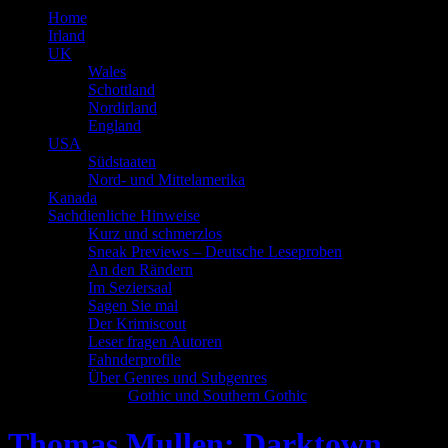
Home
Irland
UK
Wales
Schottland
Nordirland
England
USA
Südstaaten
Nord- und Mittelamerika
Kanada
Sachdienliche Hinweise
Kurz und schmerzlos
Sneak Previews – Deutsche Leseproben
An den Rändern
Im Seziersaal
Sagen Sie mal
Der Krimiscout
Leser fragen Autoren
Fahnderprofile
Über Genres und Subgenres
Gothic und Southern Gothic
Thomas Mullen: Darktown