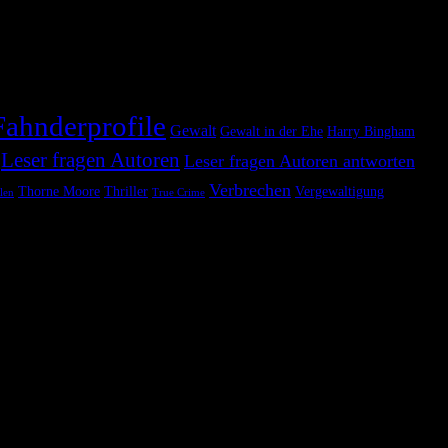
Fahnderprofile
Gewalt
Gewalt in der Ehe
Harry Bingham
Leser fragen Autoren
Leser fragen Autoren antworten
Verbrechen
Thorne Moore
Thriller
Vergewaltigung
len
True Crime