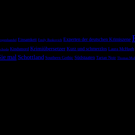
Experten der deutschen Krimiszene
Einsamkeit
ogenhandel
Emily Ruskovich
Krimiübersetzer
Kurz und schmerzlos
Kindsmord
Laura McHugh
ochoda
ie mal
Schottland
Südstaaten
Southern Gothic
Tartan Noir
Thomas Mul