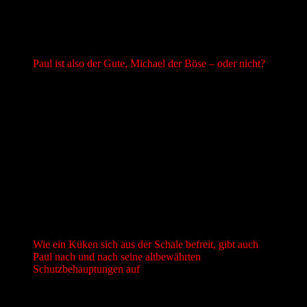
oder nicht? Es dauert nicht lang, da gerät dieses Bild ins Wanken.
Oder Natural Born Killers?
Paul ist also der Gute, Michael der Böse – oder nicht?
Die Dynamik zwischen Michael und Paul ist schnell klar. Bemüht
sich unser Erzähler Paul zunächst noch, die Mär vom bösen Bruder
und seiner edlen Heldenrolle aufrechtzuerhalten, verliert er schon
bald die Kontrolle über seine Geschichte. Doch kaum ist ihm die
Maske verrutscht, trägt er sein wahres Gesicht regelrecht zur Schau.
Wie ein Küken sich aus der Schale befreit, gibt auch Paul nach und
nach seine altbewährten Schutzbehauptungen auf und lebt seinen
Drang unkontrolliert aus. Was als Lüge begann, wird schnell
Wahrheit: Die Brüder sind nun tatsächlich auf der Flucht – und
hinterlassen dabei eine Spur der Verwüstung.
Wie ein Küken sich aus der Schale befreit, gibt auch
Paul nach und nach seine altbewährten
Schutzbehauptungen auf
Guter Ansatz – schlechte Ausführung