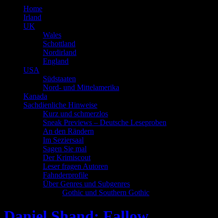
Home
Irland
UK
Wales
Schottland
Nordirland
England
USA
Südstaaten
Nord- und Mittelamerika
Kanada
Sachdienliche Hinweise
Kurz und schmerzlos
Sneak Previews – Deutsche Leseproben
An den Rändern
Im Seziersaal
Sagen Sie mal
Der Krimiscout
Leser fragen Autoren
Fahnderprofile
Über Genres und Subgenres
Gothic und Southern Gothic
Daniel Shand: Fallow