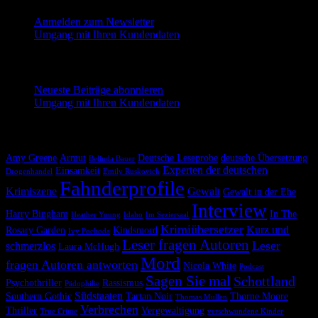
Anmelden zum Newsletter
Umgang mit Ihren Kundendaten
Neueste Beiträge abonnieren
Neueste Beiträge abonnieren
Umgang mit Ihren Kundendaten
Krimiscout nach Themen
Amy Greene
Armut
Deutsche Leseprobe
deutsche Übersetzung
Belinda Bauer
Experten der deutschen
Einsamkeit
Drogenhandel
Emily Ruskovich
Fahnderprofile
Krimiszene
Gewalt
Gewalt in der Ehe
Interview
Harry Bingham
In The
Heather Young
Idaho
Im Seziersaal
Krimiübersetzer
Kurz und
Rosary Garden
Kindsmord
Ivy Pochoda
Leser fragen Autoren
Leser
schmerzlos
Laura McHugh
Mord
fragen Autoren antworten
Nicola White
Podcast
Sagen Sie mal
Schottland
Psychothriller
Rassismus
Pädophilie
Südstaaten
Southern Gothic
Tartan Noir
Thorne Moore
Thomas Mullen
Verbrechen
Thriller
Vergewaltigung
True Crime
verschwundene Kinder