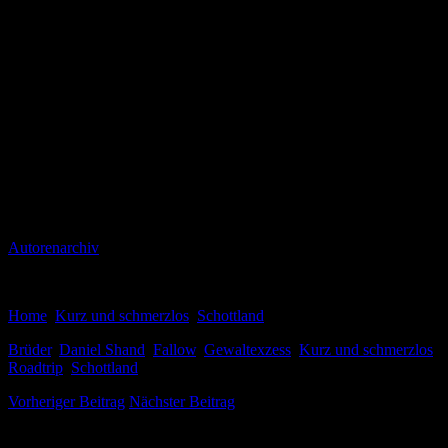
Daniel Shands Debüt beginnt mit einer interessanten Konstellation.
Doch leider bleibt die Geschichte genau da stecken. Die Beziehung
zwischen Michael und Paul hat viele Facetten, die er Autor leider
nicht auslotet. Er wandelt auf den Spuren von Irvine Welsh und Iain
Banks, reicht allerdings nicht an seine Vorbilder heran. Gerade die
psychedelischen Szenen gegen Ende des Buches sind wirr und
wenig unterhaltsam.
Fazit: Rasantes Debüt mit Schwächen – Krimiscout bleibt dran
Krimiscout
Autorenarchiv
7. Februar 2017
Home
,
Kurz und schmerzlos
,
Schottland
Brüder
,
Daniel Shand
,
Fallow
,
Gewaltexzess
,
Kurz und schmerzlos
,
Roadtrip
,
Schottland
Vorheriger Beitrag
Nächster Beitrag
Melde dich für unseren Newsletter an