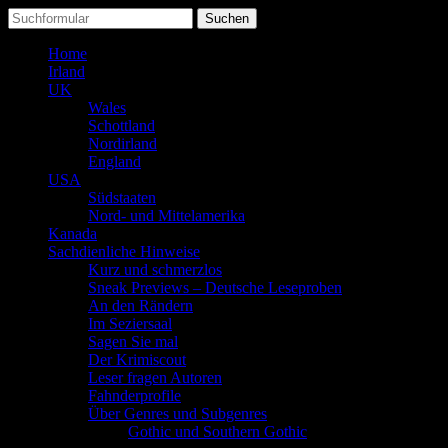
Suchen
nach:
Home
Irland
UK
Wales
Schottland
Nordirland
England
USA
Südstaaten
Nord- und Mittelamerika
Kanada
Sachdienliche Hinweise
Kurz und schmerzlos
Sneak Previews – Deutsche Leseproben
An den Rändern
Im Seziersaal
Sagen Sie mal
Der Krimiscout
Leser fragen Autoren
Fahnderprofile
Über Genres und Subgenres
Gothic und Southern Gothic