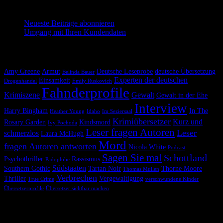
Neueste Beiträge abonnieren
Neueste Beiträge abonnieren
Umgang mit Ihren Kundendaten
Krimiscout nach Themen
Amy Greene
Armut
Deutsche Leseprobe
deutsche Übersetzung
Belinda Bauer
Experten der deutschen
Einsamkeit
Drogenhandel
Emily Ruskovich
Fahnderprofile
Krimiszene
Gewalt
Gewalt in der Ehe
Interview
Harry Bingham
In The
Heather Young
Idaho
Im Seziersaal
Krimiübersetzer
Kurz und
Rosary Garden
Kindsmord
Ivy Pochoda
Leser fragen Autoren
Leser
schmerzlos
Laura McHugh
Mord
fragen Autoren antworten
Nicola White
Podcast
Sagen Sie mal
Schottland
Psychothriller
Rassismus
Pädophilie
Südstaaten
Southern Gothic
Tartan Noir
Thorne Moore
Thomas Mullen
Verbrechen
Thriller
Vergewaltigung
True Crime
verschwundene Kinder
Übersetzerprofile
Übersetzer sichtbar machen
Melde dich hier für unseren Newsletter an