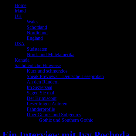
Home
Irland
UK
Wales
Schottland
Nordirland
England
USA
Südstaaten
Nord- und Mittelamerika
Kanada
Sachdienliche Hinweise
Kurz und schmerzlos
Sneak Previews – Deutsche Leseproben
An den Rändern
Im Seziersaal
Sagen Sie mal
Der Krimiscout
Leser fragen Autoren
Fahnderprofile
Über Genres und Subgenres
Gothic und Southern Gothic
Ein Interview mit Ivy Pochoda