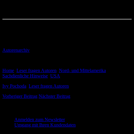
wünscht Ivy Pochoda viel Erfolg!
© dt. Übersetzung: Andrea O’Brien, Krimiscout 2017
Alle Bilder mit freundlicher Genehmigung der Autorin.
Krimiscout
Autorenarchiv
20. Dezember 2017
Home
,
Leser fragen Autoren
,
Nord- und Mittelamerika
,
Sachdienliche Hinweise
,
USA
Ivy Pochoda
,
Leser fragen Autoren
Vorheriger Beitrag
Nächster Beitrag
Melde dich für unseren Newsletter an
Anmelden zum Newsletter
Umgang mit Ihren Kundendaten