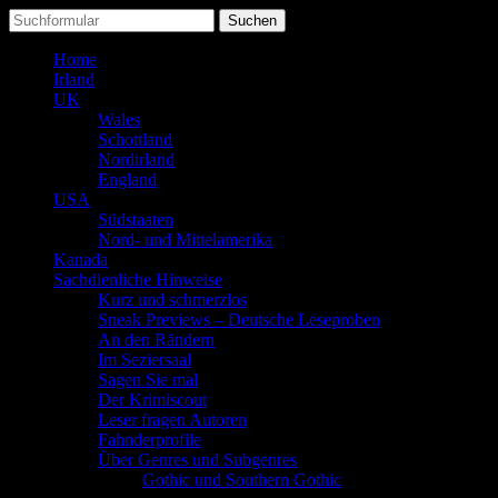
Suchen
nach:
Home
Irland
UK
Wales
Schottland
Nordirland
England
USA
Südstaaten
Nord- und Mittelamerika
Kanada
Sachdienliche Hinweise
Kurz und schmerzlos
Sneak Previews – Deutsche Leseproben
An den Rändern
Im Seziersaal
Sagen Sie mal
Der Krimiscout
Leser fragen Autoren
Fahnderprofile
Über Genres und Subgenres
Gothic und Southern Gothic