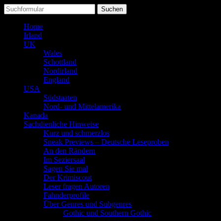
Suchen
nach:
Home
Irland
UK
Wales
Schottland
Nordirland
England
USA
Südstaaten
Nord- und Mittelamerika
Kanada
Sachdienliche Hinweise
Kurz und schmerzlos
Sneak Previews – Deutsche Leseproben
An den Rändern
Im Seziersaal
Sagen Sie mal
Der Krimiscout
Leser fragen Autoren
Fahnderprofile
Über Genres und Subgenres
Gothic und Southern Gothic