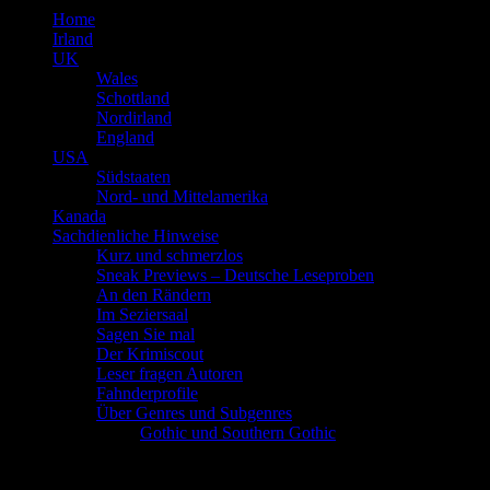
Home
Irland
UK
Wales
Schottland
Nordirland
England
USA
Südstaaten
Nord- und Mittelamerika
Kanada
Sachdienliche Hinweise
Kurz und schmerzlos
Sneak Previews – Deutsche Leseproben
An den Rändern
Im Seziersaal
Sagen Sie mal
Der Krimiscout
Leser fragen Autoren
Fahnderprofile
Über Genres und Subgenres
Gothic und Southern Gothic
Schlagwort
Flucht