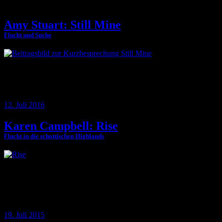
Amy Stuart: Still Mine
Flucht und Suche
Amy Stuarts Debütroman mit dem doppeldeutigen Titel »Still Mine«
erzählt von einer tragischen Heldin, die sich wider Willen auf die
Suche nach einer Vermissten begibt.
12. Juli 2016
Karen Campbell: Rise
Flucht in die schottischen Highlands
Als ehemalige Polizistin weiß Krimiautorin Karen Campbell, wovon
sie schreibt. Die schottische Autorin sammelte als Streifenpolizistin
auf den Straßen Glasgows hautnah Erfahrungen mit Gewalt und
Verbrechen
19. Juli 2015