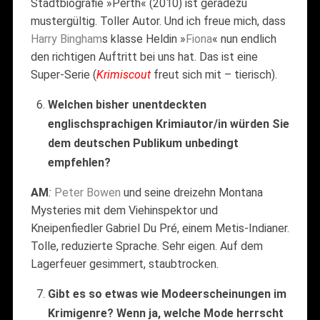
Stadtbiografie »Perth« (2010) ist geradezu
mustergültig. Toller Autor. Und ich freue mich, dass
Harry Bingham
s klasse Heldin »
Fiona
« nun endlich
den richtigen Auftritt bei uns hat. Das ist eine
Super-Serie (
Krimiscout
freut sich mit – tierisch).
Welchen bisher unentdeckten
englischsprachigen Krimiautor/in würden Sie
dem deutschen Publikum unbedingt
empfehlen?
AM
:
Peter
Bowen
und seine dreizehn Montana
Mysteries mit dem Viehinspektor und
Kneipenfiedler Gabriel Du Pré, einem Metis-Indianer.
Tolle, reduzierte Sprache. Sehr eigen. Auf dem
Lagerfeuer gesimmert, staubtrocken.
Gibt es so etwas wie Modeerscheinungen im
Krimigenre? Wenn ja, welche Mode herrscht