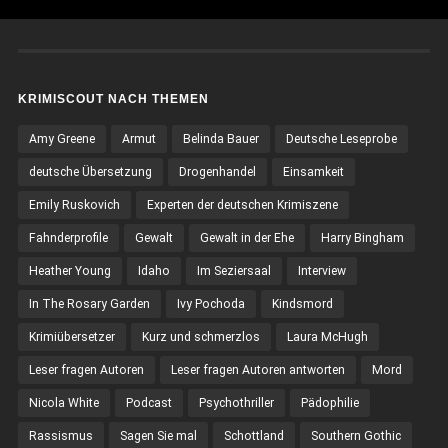
KRIMISCOUT NACH THEMEN
Amy Greene
Armut
Belinda Bauer
Deutsche Leseprobe
deutsche Übersetzung
Drogenhandel
Einsamkeit
Emily Ruskovich
Experten der deutschen Krimiszene
Fahnderprofile
Gewalt
Gewalt in der Ehe
Harry Bingham
Heather Young
Idaho
Im Seziersaal
Interview
In The Rosary Garden
Ivy Pochoda
Kindsmord
Krimiübersetzer
Kurz und schmerzlos
Laura McHugh
Leser fragen Autoren
Leser fragen Autoren antworten
Mord
Nicola White
Podcast
Psychothriller
Pädophilie
Rassismus
Sagen Sie mal
Schottland
Southern Gothic