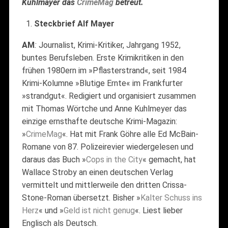
Kuhlmayer das
CrimeMag
betreut.
Steckbrief Alf Mayer
AM
:
Journalist, Krimi-Kritiker, Jahrgang 1952,
buntes Berufsleben. Erste Krimikritiken in den
frühen 1980ern im »Pflasterstrand«, seit 1984
Krimi-Kolumne »Blutige Ernte« im Frankfurter
»strandgut«. Redigiert und organisiert zusammen
mit Thomas Wörtche und Anne Kuhlmeyer das
einzige ernsthafte deutsche Krimi-Magazin:
»
CrimeMag
«. Hat mit Frank Göhre alle Ed McBain-
Romane von 87. Polizeirevier wiedergelesen und
daraus das Buch »
Cops
in
the
City
« gemacht, hat
Wallace Stroby an einen deutschen Verlag
vermittelt und mittlerweile den dritten Crissa-
Stone-Roman übersetzt. Bisher »
Kalter Schuss ins
Herz
« und »
Geld ist nicht genug
«. Liest lieber
Englisch als Deutsch.